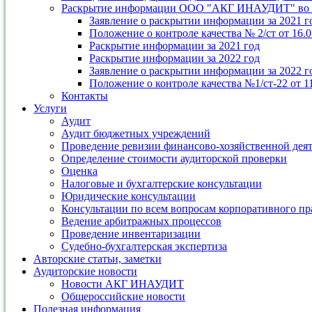
Раскрытие информации ООО "АКГ ИНАУДИТ" во ис
Заявление о раскрытии информации за 2021 г
Положение о контроле качества № 2/ст от 16.0
Раскрытие информации за 2021 год
Раскрытие информации за 2022 год
Заявление о раскрытии информации за 2022 г
Положение о контроле качества №1/ст-22 от 11
Контакты
Услуги
Аудит
Аудит бюджетных учреждений
Проведение ревизии финансово-хозяйственной дея
Определение стоимости аудиторской проверки
Оценка
Налоговые и бухгалтерские консультации
Юридические консультации
Консультации по всем вопросам корпоративного пр
Ведение арбитражных процессов
Проведение инвентаризации
Судебно-бухгалтерская экспертиза
Авторские статьи, заметки
Аудиторские новости
Новости АКГ ИНАУДИТ
Общероссийские новости
Полезная информация